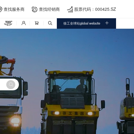
查找服务商
查找经销商
股票代码：000425.SZ





徐工全球站global website



