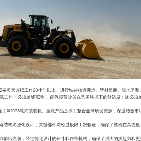
需要每天连续工作20小时以上，进行钻井物资搬运、管材吊装、场地平整
载工作；必须足够‘聪明’，能保障驾驶员在恶劣环境下的舒适度；还必须足
工XC978轮式装载机。这款产品是徐工整合全球研发资源，深度结合市
车架结构均强化设计，关键部件均经过极限工况验证，确保了整机在高强度
动力输出强劲，经过优化设计的铲斗和作业机构，确保了强大的掘起力和更