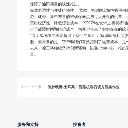
保障了油田项目的快速推进。
极致舒适性与便捷维修性： 宽敞、密封的驾驶室配备
劳。此外，集中布置的维修保养点与可大开度的机罩，
突出经济性，降低综合成本： XC978在设计之初就
少了故障时间和维护成本，为客户带来了实实在在的综
“徐工XC978的表现超出了我们的预期，”该油田项
服。最重要的是，它帮助我们有效控制了运营成本，是
未来，徐工将继续坚持创新驱动，以客户为中心，推出更
量。
上一条
筑梦欧洲-土耳其：压路机岩石填方压实作业
服务和支持
投资者