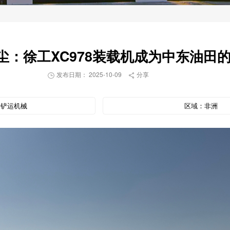
尘：徐工XC978装载机成为中东油田
发布日期： 2025-10-09
分享


：
铲运机械
区域：
非洲