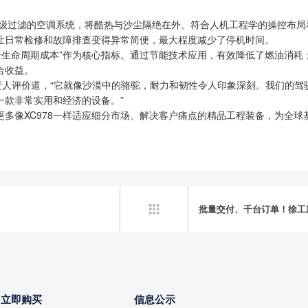
多级过滤的空调系统，将酷热与沙尘隔绝在外。符合人机工程学的操控布局
让日常检修和故障排查变得异常简便，最大程度减少了停机时间。
将“全生命周期成本”作为核心指标。通过节能技术应用，有效降低了燃油消
合收益。
目负责人评价道，“它就像沙漠中的骆驼，耐力和韧性令人印象深刻。我们的
一款非常实用和经济的设备。”
多像XC978一样适应细分市场、解决客户痛点的精品工程装备，为全
批量交付、千台订单！徐工

立即购买
信息公示