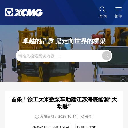

菜单
查询
卓越的品质 是走向世界的桥梁

首条！徐工大米数泵车助建江苏海底能源“大
动脉”
发布日期： 2025-10-14
分享


设备类型：
混凝土机械
区域：
江苏