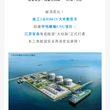
破浪而出！
徐工3台HB62V大米数泵车
助建
华电赣榆LNG项目
—
江苏首条
海底能源“大动脉”正式打通
长三角能源安全再添坚实屏障！