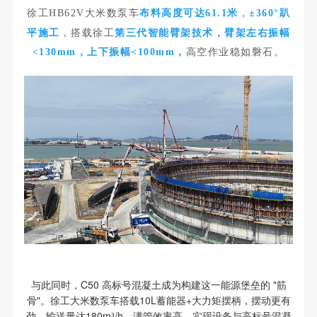
徐工HB62V大米数泵车
布料高度可达61.1米
，
±
360
°趴
平施工
，搭载徐工
第三代智能臂架技术，
臂架左右振幅
<130mm，上下振幅<100mm，
高空作业稳如磐石。
与此同时，C50 高标号混凝土成为构建这一能源堡垒的 "筋
骨"。徐工大米数泵车搭载10L蓄能器+大力矩摆柄，摆动更有
劲，输送量达180m³/h，满管效率高。实现设备与高标号混凝