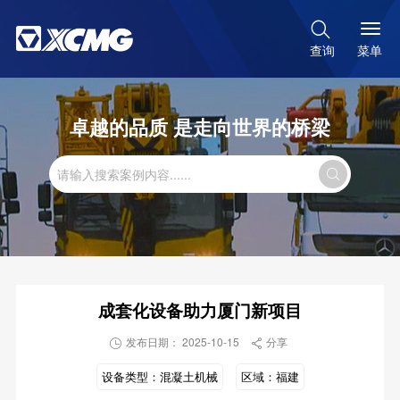

菜单
查询
卓越的品质 是走向世界的桥梁

成套化设备助力厦门新项目
发布日期： 2025-10-15
分享


设备类型：
混凝土机械
区域：
福建