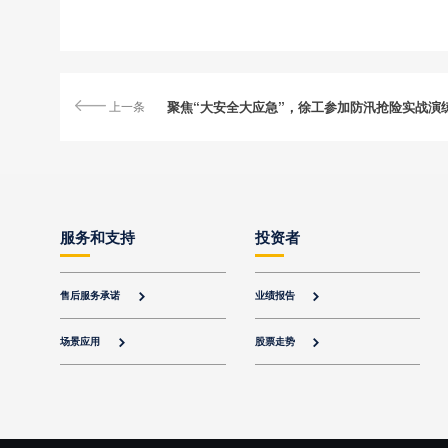
上一条
聚焦“大安全大应急”，徐工参加防汛抢险实战演
服务和支持
投资者
售后服务承诺
业绩报告


场景应用
股票走势

