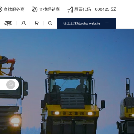
查找服务商
查找经销商
股票代码：000425.SZ





徐工全球站global website



