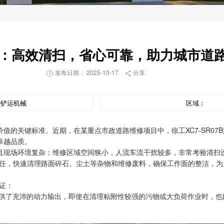
07B：高效清扫，省心可靠，助力城市道
发布日期： 2025-10-17
分享


：
铲运机械
区域：
值的关键标准。近期，在某重点市政道路维修项目中，徐工XC7-SR07
卓越品质。
且现场环境复杂：维修区域空间狭小，人流车流干扰较多，非常考验清扫
清扫重任，快速清理路面碎石、尘土等杂物和维修废料，确保工作面的整洁，
验证：
供了充沛的动力输出，即使在清理粘附性较强的污物或大负荷作业时，也