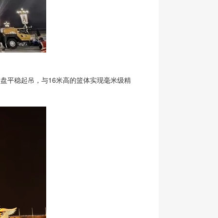
篮盘平稳起吊，与16米高的篮体实现毫米级精