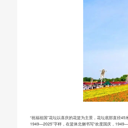
“祝福祖国”花坛以喜庆的花篮为主景，花坛底部直径45
1949—2025”字样，在篮体北侧书写“欢度国庆，1949—