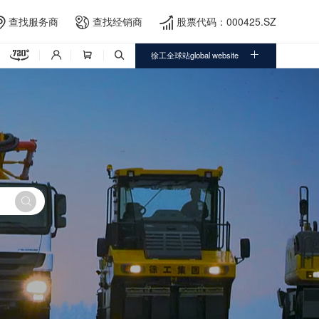
查找服务商
查找经销商
股票代码：000425.SZ





徐工全球站global website



