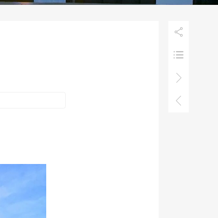

！


