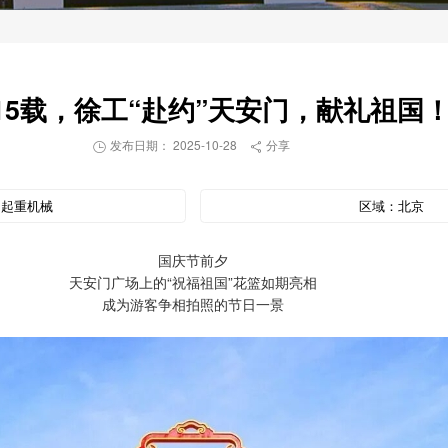
15载，徐工“赴约”天安门，献礼祖国
发布日期： 2025-10-28
分享


：
起重机械
区域：
北京
国庆节前夕
天安门广场上的“祝福祖国”花篮如期亮相
成为游客争相拍照的节日一景