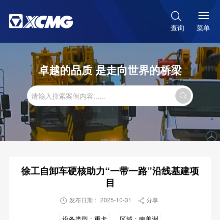

菜单
查询
卓越的品质 是走向世界的桥梁

徐工自卸车硬核助力“一带一路”沿线基建项
目
发布日期： 2025-10-31
分享


设备类型：
重卡
区域：
南美洲