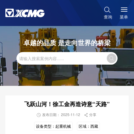

菜单
查询
卓越的品质 是走向世界的桥梁

飞跃山河！徐工金再造诗意“天路”
发布日期： 2025-11-12
分享


设备类型：
起重机械
区域：
西藏