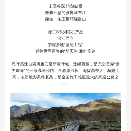
山高谷深 沟壑纵横
奔腾不息的雅鲁藏布江
宛如一条玉带环绕群山
徐工S系列塔机产品
沿江而立
荣耀参建“世纪工程”
通往世界屋脊的“新天路”雅叶高速
雅叶高速自四川雅安至新疆叶城，途经西藏，是完全贯穿“世
界屋脊”的一条高速公路。全程路线长、海拔高差大、桥隧比
高，地质地形条件复杂，是全国施工难度最大的高速公路之
一。