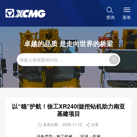

菜单
查询
卓越的品质 是走向世界的桥梁

以“稳”护航！徐工XR240I旋挖钻机助力南亚
基建项目
发布日期： 2025-11-12
分享


设备类型：
桩工机械
区域：
亚洲