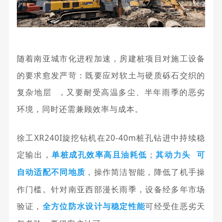
随着南亚城市化进程加速，房建桩项目对施工设备
的要求愈发严苛：既要应对软土与硬质砾石交织的
复杂地层
，又要耐受高温多尘、半年雨季的恶劣
环境，同时还需兼顾效率与成本。
徐工XR240I旋挖钻机在20-40m桩孔钻进中持续稳
定输出，
；
单桩成孔效率高且油耗低
其
动力头
可
，操作简洁智能，降低了机手操
自动适配不同地质
作门槛。
针对南亚西部漫长雨季，设备经多年市场
验证，
可
经受住恶劣天
全方位防水设计与稳定性能