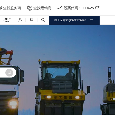
查找服务商
查找经销商
股票代码：000425.SZ





徐工全球站global website



