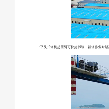
“平头式塔机起重臂可快捷拆装，群塔作业时错高