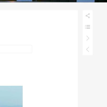



