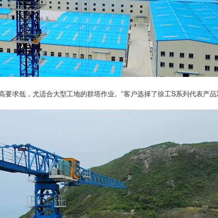
要求低，尤适合大型工地的群塔作业。”客户选择了徐工S系列代表产品XGT