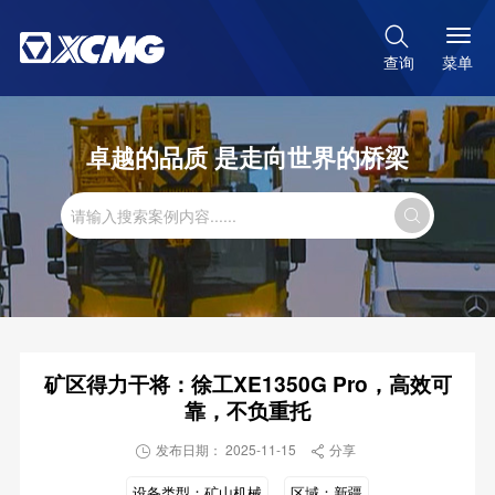

菜单
查询
卓越的品质 是走向世界的桥梁

矿区得力干将：徐工XE1350G Pro，高效可
靠，不负重托
发布日期： 2025-11-15
分享


设备类型：
矿山机械
区域：
新疆