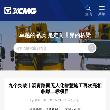

菜单
查询
卓越的品质 是走向世界的桥梁

九个突破丨沥青路面无人化智慧施工再次亮相
临滕二标项目
发布日期： 2025-11-17
分享


设备类型：
道路机械
区域：
山东