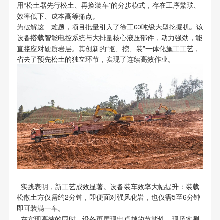
用“松土器先行松土、再换装车”的分步模式，存在工序繁琐、
效率低下、成本高等痛点。
为破解这一难题，项目批量引入了徐工60吨级大型挖掘机。该
设备搭载智能电控系统与大排量核心液压部件，动力强劲，能
直接应对硬质岩层。其创新的“抠、挖、装”一体化施工工艺，
省去了预先松土的独立环节，实现了连续高效作业。
实践表明，新工艺成效显著。设备装车效率大幅提升：装载
松散土方仅需约2分钟，即便面对强风化岩，也仅需5至6分钟
即可装满一车。
在实现高效的同时，设备更展现出卓越的节能性。现场实测