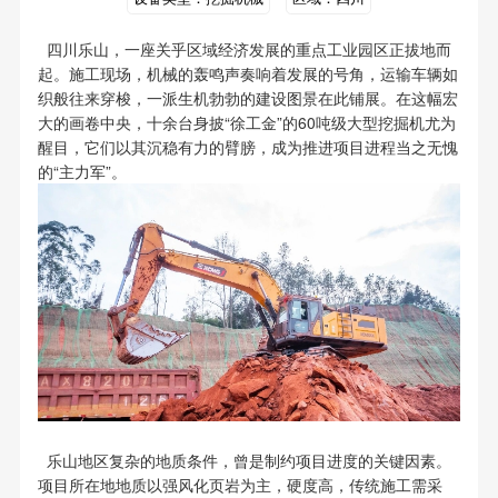
四川乐山，一座关乎区域经济发展的重点工业园区正拔地而
起。施工现场，机械的轰鸣声奏响着发展的号角，运输车辆如
织般往来穿梭，一派生机勃勃的建设图景在此铺展。在这幅宏
大的画卷中央，十余台身披“徐工金”的60吨级大型挖掘机尤为
醒目，它们以其沉稳有力的臂膀，成为推进项目进程当之无愧
的“主力军”。
乐山地区复杂的地质条件，曾是制约项目进度的关键因素。
项目所在地地质以强风化页岩为主，硬度高，传统施工需采