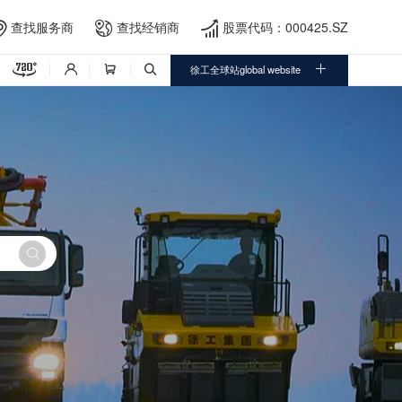
查找服务商
查找经销商
股票代码：000425.SZ





徐工全球站global website



