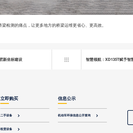
聚焦桥梁检测的痛点，让更多地方的桥梁运维更省心、更高效。
合肥新坐标建设
智慧领航：XD135T赋予

立即购买
信息公示
二手设备
机动车环保信息公开查询


租赁设备
