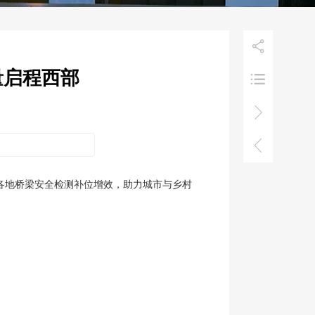

量启程西部



各地桥梁安全检测补位增效，助力城市与乡村