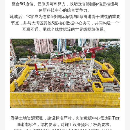
整合5G通信、云服务与AI算力，以增强香港国际信息枢纽与
创新科技中心的综合竞争力。
建成后，它将成为连接5条国际海缆与5条粤港骨干陆缆的重要
节点，并与大湾区其他5座核心数据中心协同，共同构建一个
互联互通、承载全球数据流的世界级枢纽体系。
香港土地资源紧张，建设标准严苛，火炭数据中心需达到Tier
III建造标准，结构复杂，对施工设备提出了极高要求。