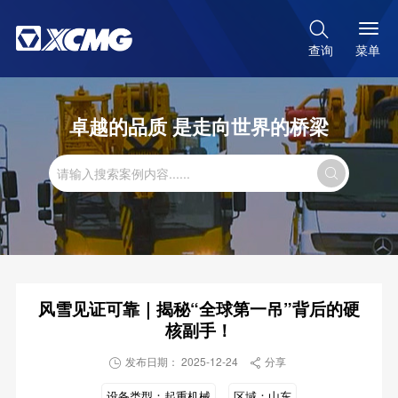

菜单
查询
卓越的品质 是走向世界的桥梁

风雪见证可靠｜揭秘“全球第一吊”背后的硬
核副手！
发布日期： 2025-12-24
分享


设备类型：
起重机械
区域：
山东