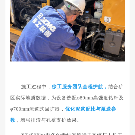
施工过程中，
徐工服务团队全程护航，
结合矿
区实际地质数据，为设备选配
φ89mm高强度钻杆及
φ700mm流道式回扩器，
优化泥浆配比与泵送参
数
，增强排渣与孔壁支护效果。