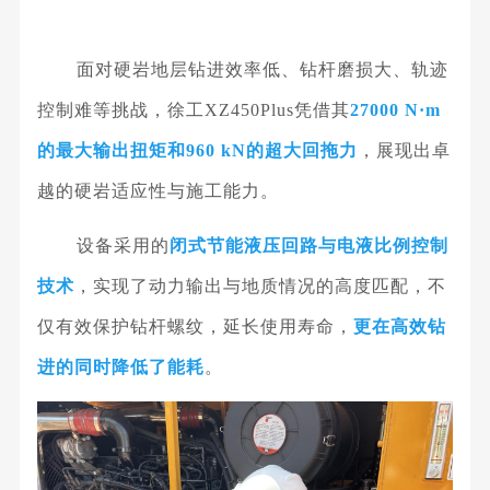
面对硬岩地层钻进效率低、钻杆磨损大、轨迹
控制难等挑战，徐工
XZ450Plus凭借其
27000 N·m
的最大输出扭矩和960 kN的超大回拖力
，展现出卓
越的硬岩适应性与施工能力。
设备采用的
闭式节能液压回路与电液比例控制
技术
，实现了动力输出与地质情况的高度匹配，不
仅有效保护钻杆螺纹，延长使用寿命，
更在高效钻
进的同时降低了能耗
。