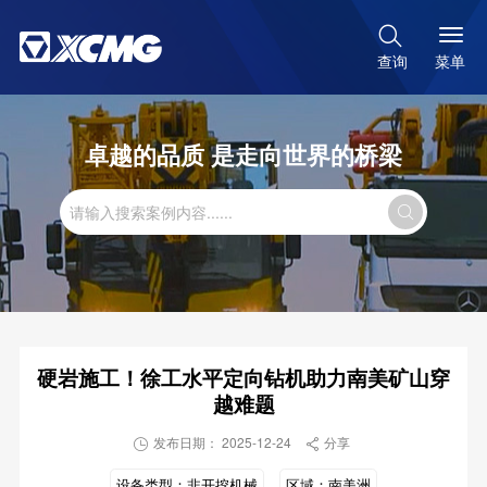

菜单
查询
卓越的品质 是走向世界的桥梁

硬岩施工！徐工水平定向钻机助力南美矿山穿
越难题
发布日期： 2025-12-24
分享


设备类型：
非开挖机械
区域：
南美洲