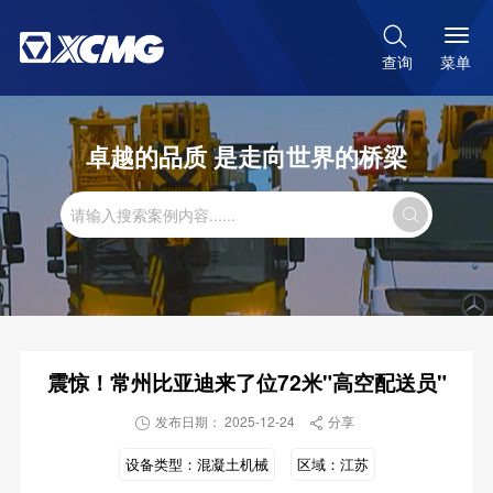

菜单
查询
卓越的品质 是走向世界的桥梁

震惊！常州比亚迪来了位72米"高空配送员"
发布日期： 2025-12-24
分享


设备类型：
混凝土机械
区域：
江苏