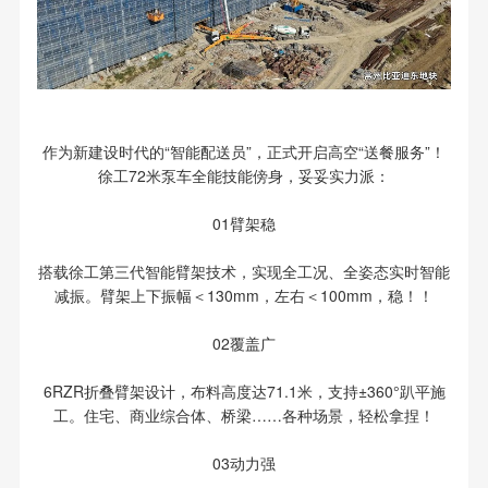
作为新建设时代的“智能配送员”，正式开启高空“送餐服务”！
徐工72米泵车全能技能傍身，妥妥实力派：
01臂架稳
搭载徐工第三代智能臂架技术，实现全工况、全姿态实时智能
减振。臂架上下振幅＜130mm，左右＜100mm，稳！！
02覆盖广
6RZR折叠臂架设计，布料高度达71.1米，支持±360°趴平施
工。住宅、商业综合体、桥梁……各种场景，轻松拿捏！
03动力强