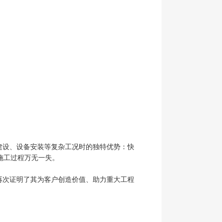
厂建设、设备安装等复杂工况时的独特优势：快
施工过程万无一失。
，再次证明了其为客户创造价值、助力重大工程