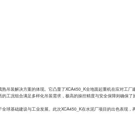
熟吊装解决方案的体现。它凸显了XCA450_K全地面起重机在应对工
活的工况组合满足多样化吊装需求，极高的操控精度与安全保障则确保了
全球基础建设与工业发展。此次XCA450_K在水泥厂项目的出色表现