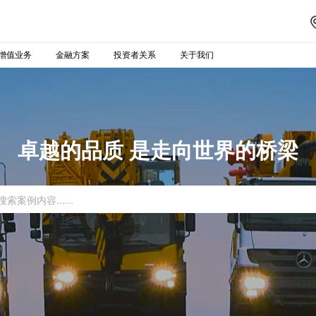
增值业务
金融方案
投资者关系
关于我们
卓越的品质 是走向世界的桥梁