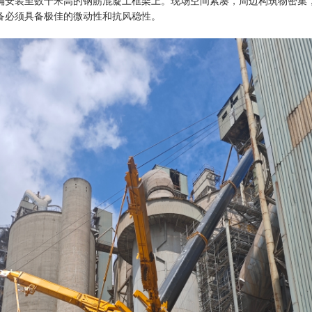
确安装至数十米高的钢筋混凝土框架上。现场空间紧凑，周边构筑物密集
备必须具备极佳的微动性和抗风稳性。