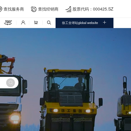
查找服务商
查找经销商
股票代码：000425.SZ





徐工全球站global website



