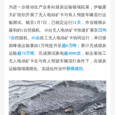
为进一步推动生产业务向煤炭运输领域拓展，伊敏露
天矿组织开展了无人电动矿卡与有人驾驶车辆混行运
输测试。截至1月7日，已稳定运行
51天
，作业规模从
最初的1台挖掘机、10台无人电动矿卡快速扩展至
日均
7台
挖掘机、
65台
徐工无人电动矿卡协同运行；单日煤
炭峰值运输量由1万吨提升至
超6万吨
；累计完成煤炭
运输
超74万吨
、完成测试换电
超4000次
，标志着徐工
无人电动矿卡在与有人驾驶车辆混行条件下，在煤炭
运输领域规模化、实战化作业中
获得成功
。