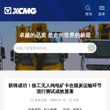

菜单
查询
卓越的品质 是走向世界的桥梁

获得成功！徐工无人纯电矿卡在煤炭运输环节
混行测试成效显著
发布日期： 2026-01-10
分享


设备类型：
矿山机械
区域：
内蒙古