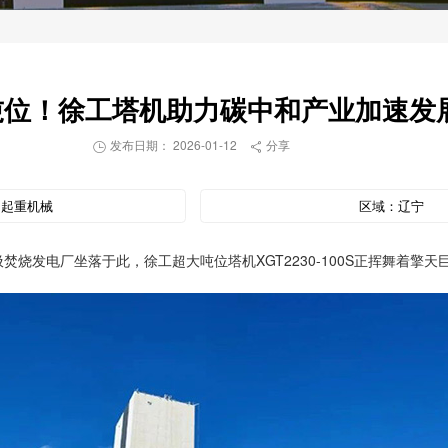
吨位！徐工塔机助力碳中和产业加速发
发布日期： 2026-01-12
分享


：
起重机械
区域：
辽宁
烧发电厂坐落于此，徐工超大吨位塔机XGT2230-100S正挥舞着擎