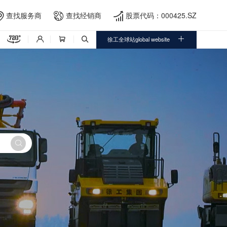
查找服务商
查找经销商
股票代码：000425.SZ





徐工全球站global website



