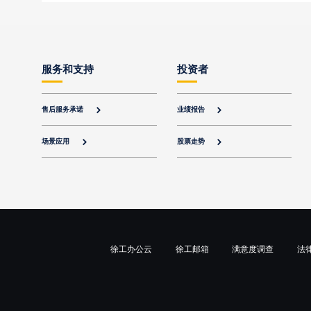
服务和支持
投资者
售后服务承诺
业绩报告


场景应用
股票走势


徐工办公云
徐工邮箱
满意度调查
法