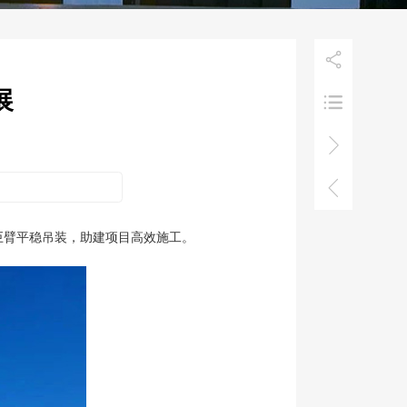

展



天巨臂平稳吊装，助建项目高效施工。