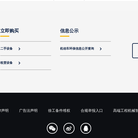
立即购买
信息公示
二手设备
机动车环保信息公开查询


租赁设备

律声明
广告法声明
徐工备件维权
合规举报入口
高端工程机械


