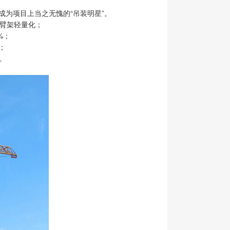
评，成为项目上当之无愧的“吊装明星”。
现臂架轻量化；
%；
；
。