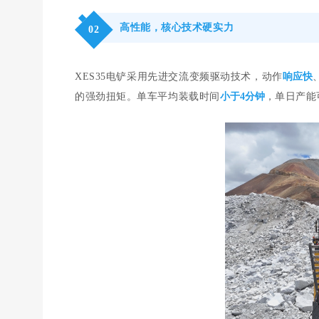
高性能，核心技术硬实力
0
2
XES35电铲采用先进交流变频驱动技术，动作
响应快
的强劲扭矩。单车平均装载时间
小于4分钟
，单日产能