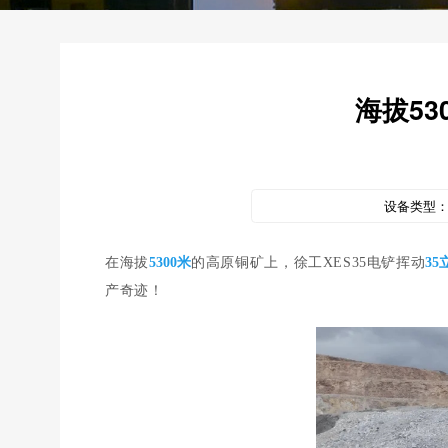
海拔5
设备类型
在海拔
5300米
的高原铜矿上，徐工XES35电铲挥动
35
产奇迹！