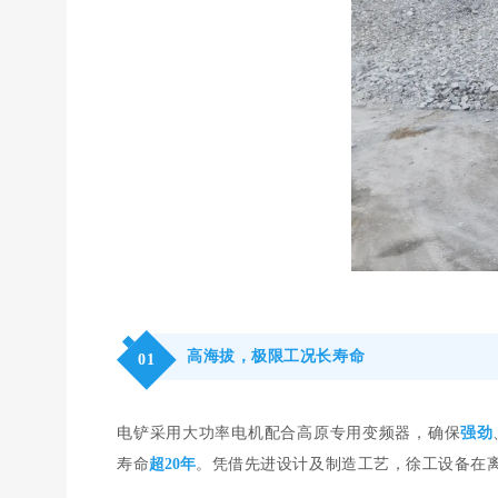
高海拔，极限工况长寿命
0
1
电铲采用大功率电机配合高原专用变频器，确保
强劲
寿命
超20年
。凭借先进设计及制造工艺，徐工设备在