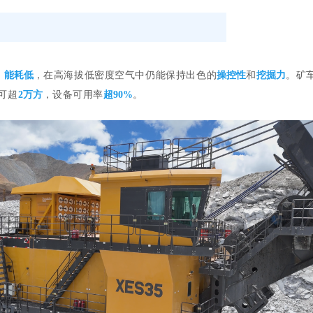
、
能耗低
，在高海拔低密度空气中仍能保持出色的
操控性
和
挖掘力
。矿
可超
2万方
，设备可用率
超9
0%
。