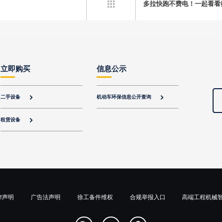
多拉快跑不费电！一起看看

立即购买
信息公示
二手设备
机动车环保信息公开查询


租赁设备

律声明
广告法声明
徐工备件维权
合规举报入口
高端工程机械