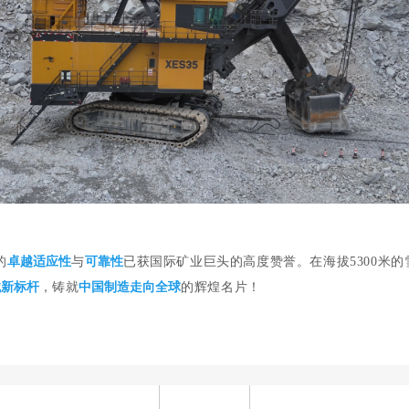
的
卓越适应性
与
可靠性
已获国际矿业巨头的高度赞誉。在海拔5300米的雪
械新标杆
，铸就
中国制造走向全球
的辉煌名片！