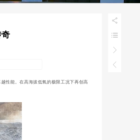

传奇



显卓越性能。在高海拔低氧的极限工况下再创高