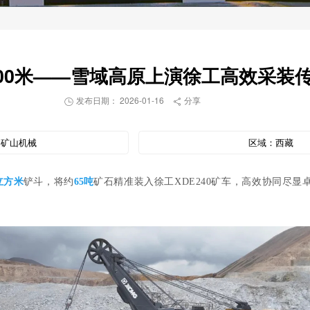
300米——雪域高原上演徐工高效采装
发布日期： 2026-01-16
分享


：
矿山机械
区域：
西藏
立方米
铲斗，将约
65吨
矿石精准装入徐工XDE240矿车，高效协同尽