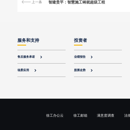
上一条
智建贵平：智慧施工铸就超级工程
服务和支持
投资者
售后服务承诺
业绩报告


场景应用
股票走势


徐工办公云
徐工邮箱
满意度调查
法