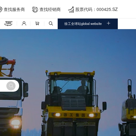
查找服务商
查找经销商
股票代码：000425.SZ





徐工全球站global website



