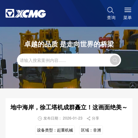

菜单
查询
卓越的品质 是走向世界的桥梁

地中海岸，徐工塔机成群矗立！这画面绝美～
发布日期： 2026-01-23
分享


设备类型：
起重机械
区域：
非洲