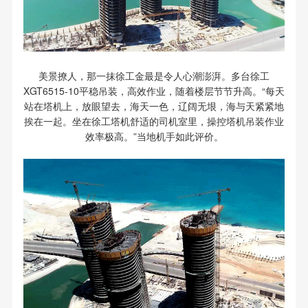
美景撩人，那一抹徐工金最是令人心潮澎湃。多台徐工
XGT6515-10平稳吊装，高效作业，随着楼层节节升高。“每天
站在塔机上，放眼望去，海天一色，辽阔无垠，海与天紧紧地
挨在一起。坐在徐工塔机舒适的司机室里，操控塔机吊装作业
效率极高。”当地机手如此评价。