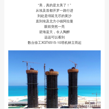
“美，真的是太美了！”
从埃及首都开罗一路行进
到处是绵延无尽的黄沙
直到埃及北方小镇阿拉曼
眼前突然一亮
碧海蓝天，令人陶醉
远远可以看到
数台徐工XGT6515-10塔机林立而起