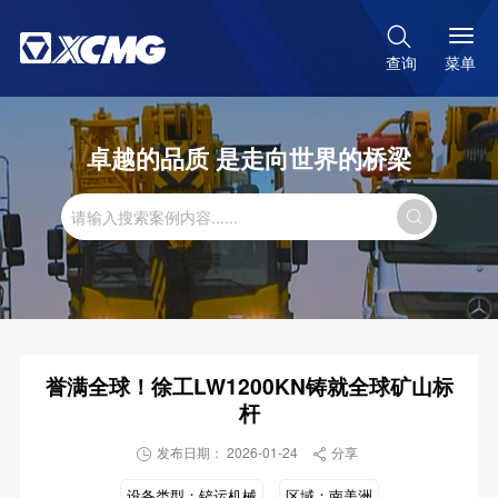

菜单
查询
卓越的品质 是走向世界的桥梁

誉满全球！徐工LW1200KN铸就全球矿山标
杆
发布日期： 2026-01-24
分享


设备类型：
铲运机械
区域：
南美洲