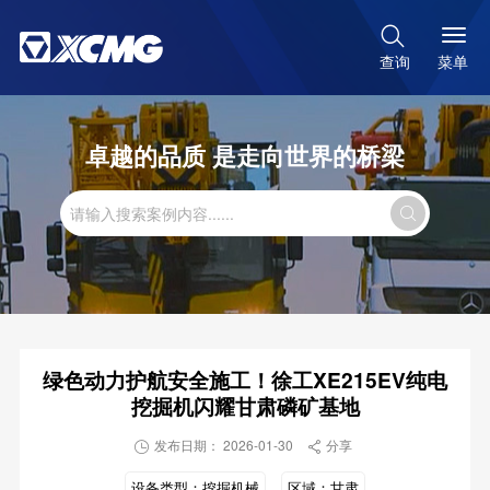

菜单
查询
卓越的品质 是走向世界的桥梁

绿色动力护航安全施工！徐工XE215EV纯电
挖掘机闪耀甘肃磷矿基地
发布日期： 2026-01-30
分享


设备类型：
挖掘机械
区域：
甘肃