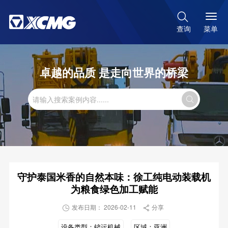

菜单
查询
卓越的品质 是走向世界的桥梁

守护泰国米香的自然本味：徐工纯电动装载机
为粮食绿色加工赋能
发布日期： 2026-02-11
分享


设备类型：
铲运机械
区域：
亚洲