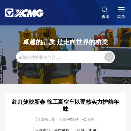

菜单
查询
卓越的品质 是走向世界的桥梁

红灯笼映新春 徐工高空车以硬核实力护航年
味
发布日期： 2026-02-24
分享


设备类型：
高空设备
区域：
亚洲