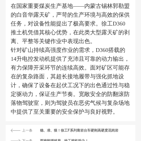
在国家重要煤炭生产基地——内蒙古锡林郭勒盟
的白音华露天矿，严苛的生产环境与高效的保供
任务，对设备性能提出了极高要求。徐工D360
推土机凭借其核心优势，在此类大型露天矿的剥
离、平整等关键作业中表现出色。
针对矿山持续高强度作业的需求，D360搭载的
14升电控发动机提供了充沛且可靠的动力输出，
有力保障开采环节的连续高效。面对矿区可能存
在的复杂路面，其超长接地履带与强化抓地设
计，确保了设备在起伏工况下的出色通过性与稳
定驱动力，保证生产节奏。宽敞安全的防翻滚防
落物驾驶室，则为驾驶员在恶劣气候与复杂场地
中提供了至关重要的安全保护与良好视野。
上一条
稳、准、狠！徐工F系列凿岩台车硬刚高硬度花岗岩
下一条
西南能源破局，徐工挖机助力！