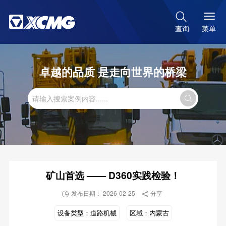

菜单
查询
卓越的品质 是走向世界的桥梁

矿山首选 —— D360实践检验！
发布日期： 2026-02-25
分享


设备类型：
道路机械
区域：
内蒙古