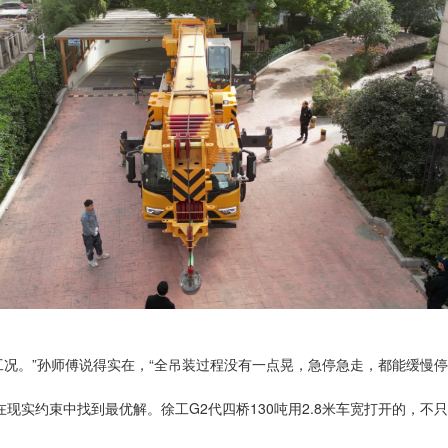
限工况。”孙师傅说得实在，“全吊装过程没有一点晃，急停急走，都能缓慢
现实约束中找到最优解。徐工G2代四桥130吨用2.8米车宽打开的，不