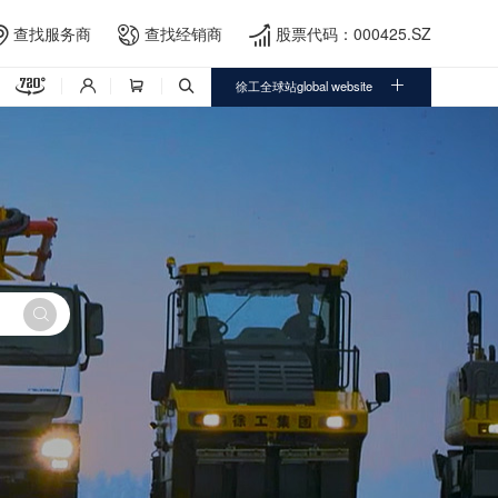
查找服务商
查找经销商
股票代码：000425.SZ





徐工全球站global website



