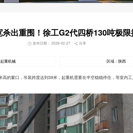
车宽杀出重围！徐工G2代四桥130吨极
发布日期： 2026-02-27
分享


：
起重机械
区域：
陕西
米高的窗口，吊装跨度达到39米，起重机需要在半空稳稳停住，等室内