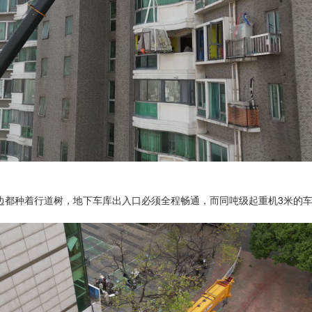
边都种着行道树，地下车库出入口必须全程畅通，而同吨级起重机3米的