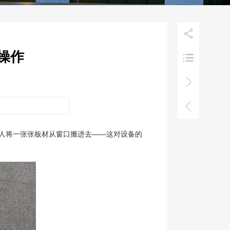

限操作



工人将一张张板材从窗口搬进去——这对设备的