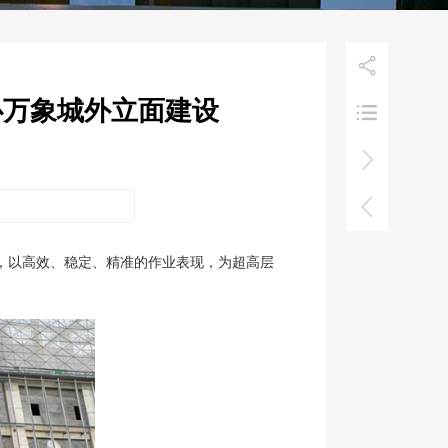

心万象城外立面建设



团，以高效、稳定、精准的作业表现，为超高层