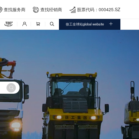
查找服务商
查找经销商
股票代码：000425.SZ





徐工全球站global website



