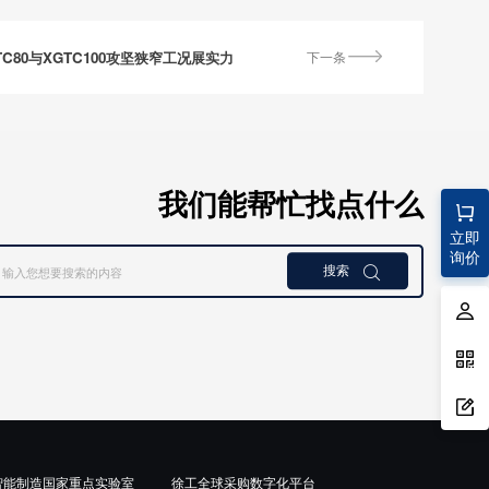
C80与XGTC100攻坚狭窄工况展实力
下一条
我们能帮忙找点什么
立即
询价
搜索

智能制造国家重点实验室
徐工全球采购数字化平台