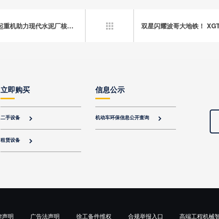
高效精准，稳如磐石——徐工XCA450_K全地面起重机助力现代水泥厂核心设备吊装
双星闪耀波哥大地铁！ XGT

立即购买
信息公示
二手设备
机动车环保信息公开查询


租赁设备

律声明
广告法声明
徐工备件维权
合规举报入口
高端工程机械