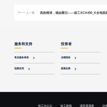
上一条
服务和支持
投资者
售后服务承诺
业绩报告


场景应用
股票走势


徐工办公云
徐工邮箱
满意度调查
法