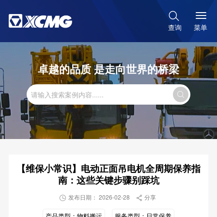

菜单
查询
卓越的品质 是走向世界的桥梁

【维保小常识】电动正面吊电机全周期保养指
南：这些关键步骤别踩坑
发布日期： 2026-02-28
分享


产品类型：
物料搬运
服务类型：
日常保养