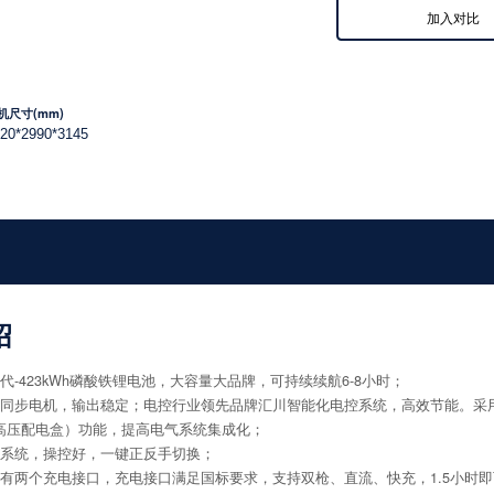
加入对比
机尺寸(mm)
20*2990*3145
绍
代-423kWh磷酸铁锂电池，大容量大品牌，可持续续航6-8小时；
磁同步电机，输出稳定；电控行业领先品牌汇川智能化电控系统，高效节能。采用
（高压配电盒）功能，提高电气系统集成化；
压系统，操控好，一键正反手切换；
设有两个充电接口，充电接口满足国标要求，支持双枪、直流、快充，1.5小时