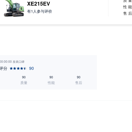
质 
XE215EV
性 
有
1
人参与评价
售 
 00:00:00 发表口碑
评分
90
90
90
90
质量
性能
售后