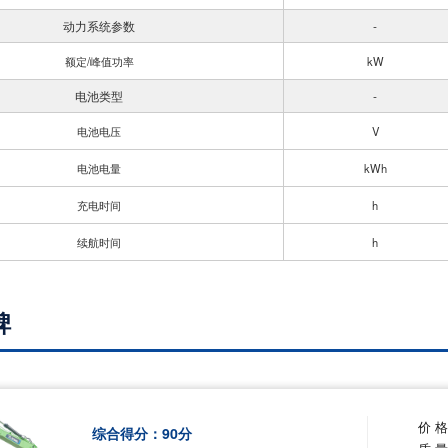
动力系统参数
-
额定/峰值功率
kW
电池类型
-
电池电压
V
电池电量
kWh
充电时间
h
续航时间
h
碑
价 
综合得分：
90
分