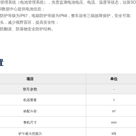
MS管理系统（电池管理系统），负责监测电池电压、电流、温度等状态，估算S
和数据中心提供电池信息；
防护等级为IP67，电箱防护等级为IP68，整车设有三级故障保护，安全可靠;
像头，减少视野盲区，提高安全性；
配防翻滚、防落物安全防护结构。
置
项目
单位
整车参数
-
机器重量
t
标配斗容
m³
整机尺寸
mm
铲斗最大挖掘力
kN