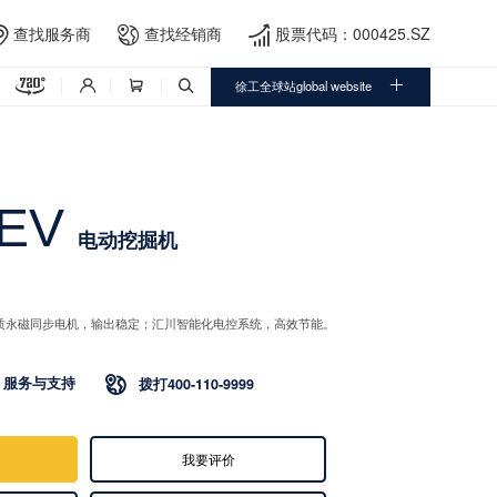
查找服务商
查找经销商
股票代码：000425.SZ





徐工全球站global website



EV
电动挖掘机
高品质永磁同步电机，输出稳定；汇川智能化电控系统，高效节能。
服务与支持

拨打400-110-9999
我要评价