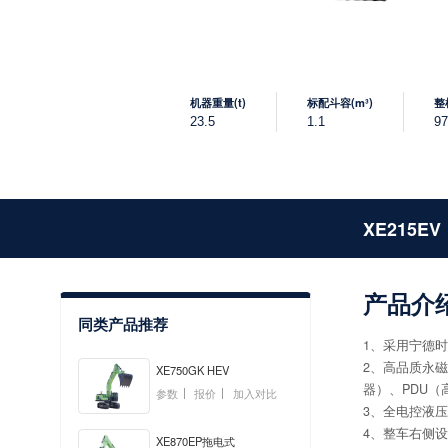
机器重量(t)
标配斗容(m³)
整
23.5
1.1
97
XE215EV
产品介
同类产品推荐
1、采用宁德时
2、高品质永
XE750GK HEV
器）、PDU
参数
报价
加入对比
3、全电控液
4、整车右侧
XE870EP拖电式