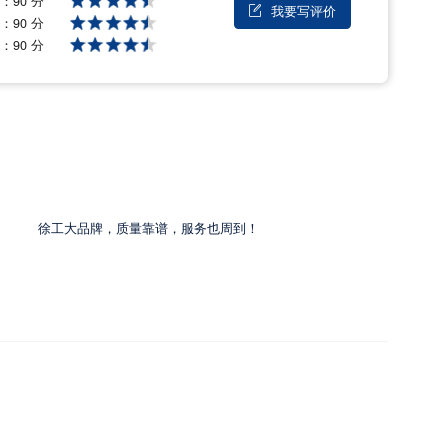
量：
90 分
我要写评价

能：
90 分
后：
90 分
徐工大品牌，质量靠谱，服务也周到！