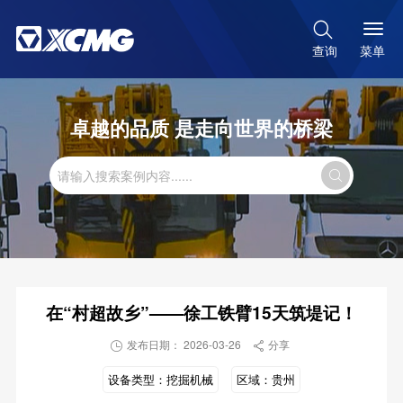

菜单
查询
卓越的品质 是走向世界的桥梁

在“村超故乡”——徐工铁臂15天筑堤记！
发布日期： 2026-03-26
分享


设备类型：
挖掘机械
区域：
贵州