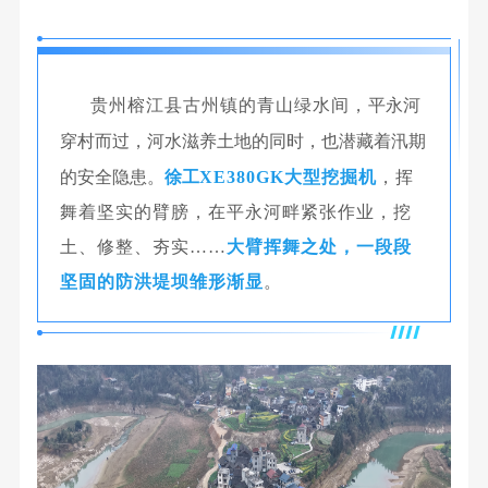
贵州榕江县古州镇的青山绿水间，
平永河
穿村而过，河水
滋养土地的同时，也潜藏着汛期
的安全隐患
。
徐工
XE380GK大型挖掘机
，挥
舞着坚实的臂膀，在平永河畔紧张作业，挖
土、修整、夯实……
大臂挥舞之处，一段段
坚固的防洪堤坝雏形渐显
。