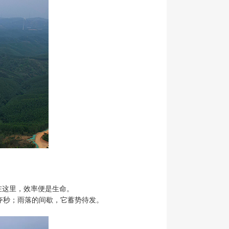
在这里，效率便是生命。
争分夺秒；雨落的间歇，它蓄势待发。