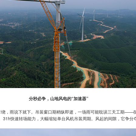
分秒必争，山地风电的“加速器”
常绕，雨说下就下。吊装窗口期稍纵即逝，一场雨可能耽误三天工期——
n的满载速度、31h快速转场能力，大幅缩短单台风机吊装周期。风起的间隙，它