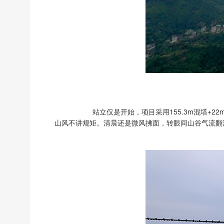
站立仅是开始，项目采用155.3m混塔+
山风不讲规矩。清晨还是微风拂面，转眼间山谷气流翻涌