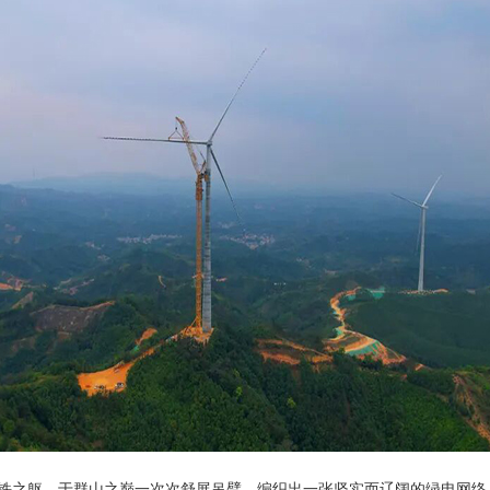
0S以钢铁之躯，于群山之巅一次次舒展吊臂，编织出一张坚实而辽阔的绿电