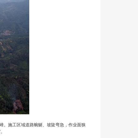
叠嶂。施工区域道路蜿蜒、坡陡弯急，作业面狭
”。