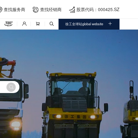
查找服务商
查找经销商
股票代码：000425.SZ





徐工全球站global website



