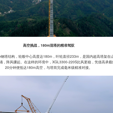
高空挑战，180m混塔的精准驾驭
22m钢塔结构，轮毂中心高度达180m，叶轮直径233m，是国内超高塔架
，阵风骤起。在这样的环境中，XGL3300-220S比风更稳，凭借高
20分钟便抵达180m高空，与塔筒完成毫米级精准对接。