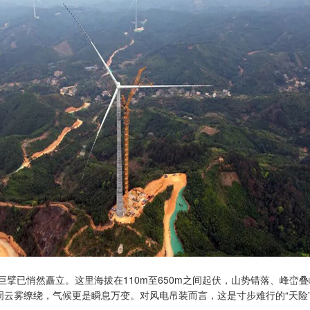
擘已悄然矗立。这里海拔在110m至650m之间起伏，山势错落、峰峦
周云雾缭绕，气候更是瞬息万变。对风电吊装而言，这是寸步难行的“天险