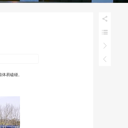

”



箱体易磕碰。