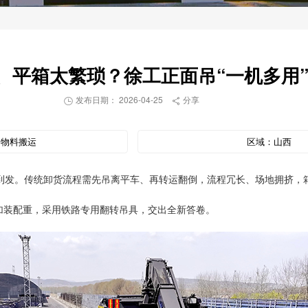
、平箱太繁琐？徐工正面吊“一机多用
发布日期： 2026-04-25
分享


：
物料搬运
区域：
山西
到发。传统卸货流程需先吊离平车、再转运翻倒，流程冗长、场地拥挤，
并加装配重，采用铁路专用翻转吊具，交出全新答卷。