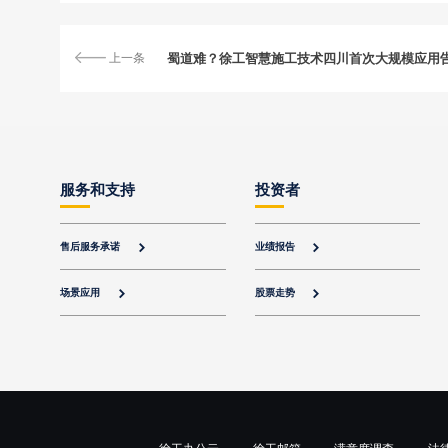
上一条
服务和支持
投资者
售后服务承诺
业绩报告


场景应用
股票走势


徐工办公云
徐工邮箱
满意度调查
法