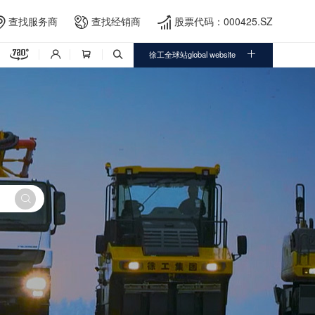
查找服务商
查找经销商
股票代码：000425.SZ





徐工全球站global website



