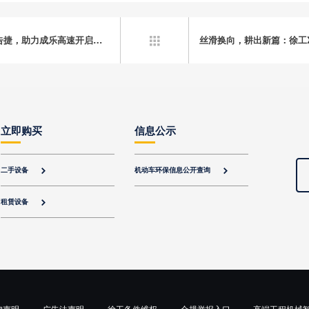
蜀道难？徐工智慧施工技术四川首次大规模应用告捷，助力成乐高速开启通车“倒计时”
丝滑换向，耕出新篇：徐工X

立即购买
信息公示
二手设备
机动车环保信息公开查询


租赁设备

律声明
广告法声明
徐工备件维权
合规举报入口
高端工程机械