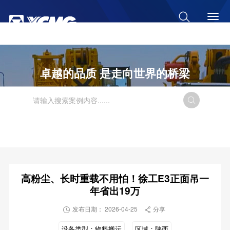

菜单
查询
卓越的品质 是走向世界的桥梁

高粉尘、长时重载不用怕！徐工E3正面吊一
年省出19万
发布日期： 2026-04-25
分享


设备类型：
物料搬运
区域：
陕西