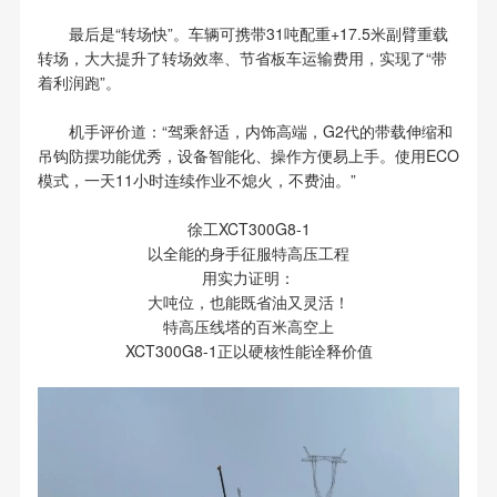
最后是“转场快”。车辆可携带31吨配重+17.5米副臂重载
转场，大大提升了转场效率、节省板车运输费用，实现了“带
着利润跑”。
机手评价道：“驾乘舒适，内饰高端，G2代的带载伸缩和
吊钩防摆功能优秀，设备智能化、操作方便易上手。使用ECO
模式，一天11小时连续作业不熄火，不费油。”
徐工XCT300G8-1
以全能的身手征服特高压工程
用实力证明：
大吨位，也能既省油又灵活！
特高压线塔的百米高空上
XCT300G8-1正以硬核性能诠释价值