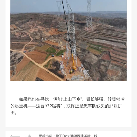
如果您也在寻找一辆能“上山下乡”、臂长够猛、转场够省
的起重机——这台“G2猛将”，或许正是您车队缺失的那块拼
图。
上一条
硬核出征：徐工D260驰骋西非基建一线