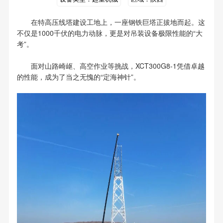
在特高压线塔建设工地上，一座钢铁巨塔正拔地而起。这
不仅是1000千伏的电力动脉，更是对吊装设备极限性能的“大
考”。
面对山路崎岖、高空作业等挑战，XCT300G8-1凭借卓越
的性能，成为了当之无愧的“定海神针”。