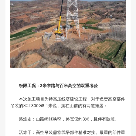
极限工况：3米窄路与百米高空的双重考验
本次施工项目为特高压线塔建设工程，对于负责高空部件
吊装的XCT300G8-1来说，摆在面前的有两道难题：
路难走：山路崎岖狭窄，路宽仅约3米，且伴有陡坡。
活难干：高空吊装需将线塔部件精准对接。最重的部件重