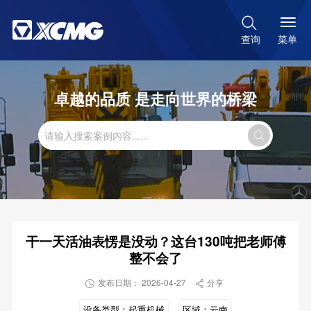

菜单
查询
卓越的品质 是走向世界的桥梁

干一天活油表愣是没动？这台130吨把老师傅
整不会了
发布日期： 2026-04-27
分享


设备类型：
起重机械
区域：
云南