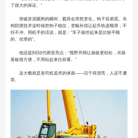
了很大的保证。”
突破淤泥吸附的瞬间，载荷会突然变化，钩子容易晃。吊
钩防摆技术这时候把钩子稳住，变幅补偿让起升轨迹顺滑，不
抖不冲。用机手的话说，就是：“车子操控起来是比较平顺
的、丝滑的”。
他还提到G2代两室亮点：“视野开阔让操纵更轻松，吊路
基板很方便，不用站起来往前看。”
这大概就是老司机追求的体面——活干得漂亮，人还不遭
罪。