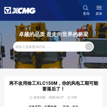

菜单
查询
卓越的品质 是走向世界的桥梁

再不改用徐工XLC150M，你的风电工期可能
要落后了！
发布日期： 2026-04-27
分享


设备类型：
起重机械
区域：
河北