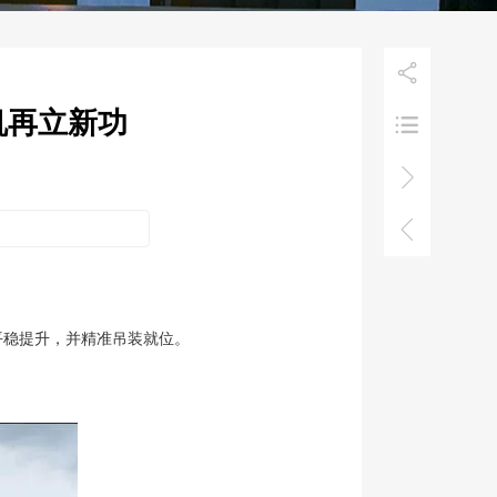

机再立新功



段平稳提升，并精准吊装就位。