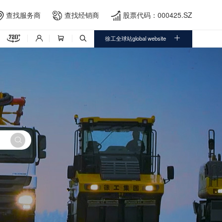
查找服务商
查找经销商
股票代码：000425.SZ





徐工全球站global website



