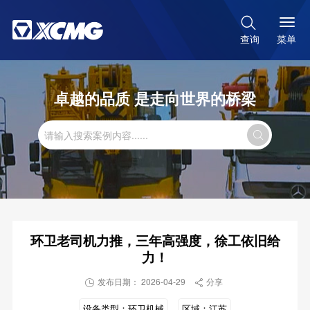

菜单
查询
卓越的品质 是走向世界的桥梁

环卫老司机力推，三年高强度，徐工依旧给
力！
发布日期： 2026-04-29
分享


设备类型：
环卫机械
区域：
江苏