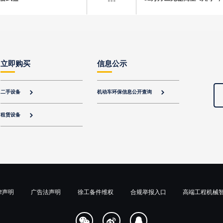
立即购买
信息公示
二手设备
机动车环保信息公开查询


租赁设备

律声明
广告法声明
徐工备件维权
合规举报入口
高端工程机械


