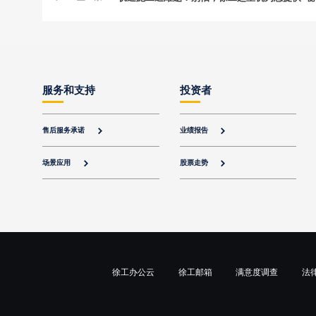
服务和支持
投资者
售后服务承诺
业绩报告


场景应用
股票走势


徐工办公云
徐工邮箱
满意度调查
法