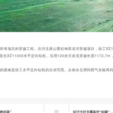
有项目的穿越工程。在河北唐山曹妃甸双龙河穿越项目，徐工XZ136
合XZ11000水平定向钻机，仅用120余天攻克穿越长度1172.7
了的困难是徐工水平定向钻机的生动写照。从南水北调到西气东输再
密武器”
52万方巨无霸高空“织网”
