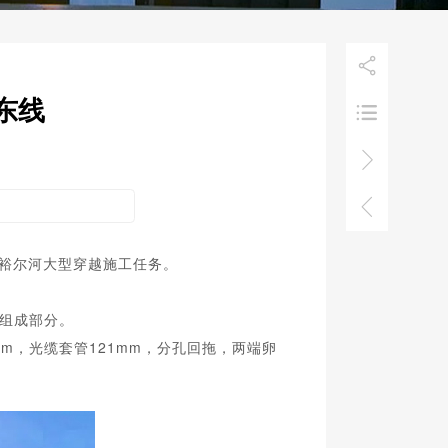

东线



乌裕尔河大型穿越施工任务。
要组成部分。
m，光缆套管121mm，分孔回拖，两端卵