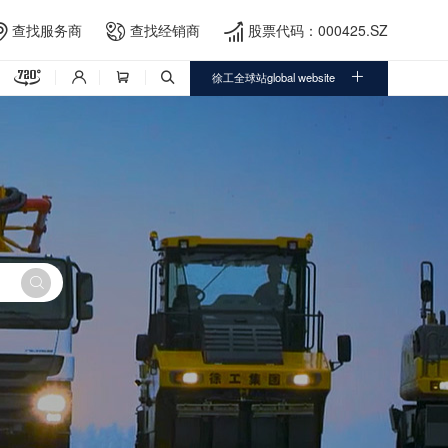
查找服务商
查找经销商
股票代码：000425.SZ





徐工全球站global website



