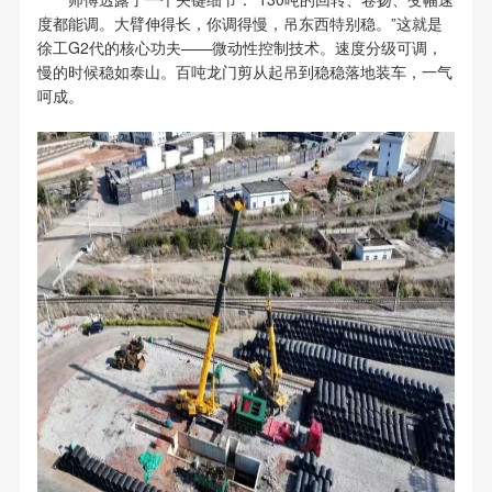
度都能调。大臂伸得长，你调得慢，吊东西特别稳。”这就是
徐工G2代的核心功夫——微动性控制技术。速度分级可调，
慢的时候稳如泰山。百吨龙门剪从起吊到稳稳落地装车，一气
呵成。