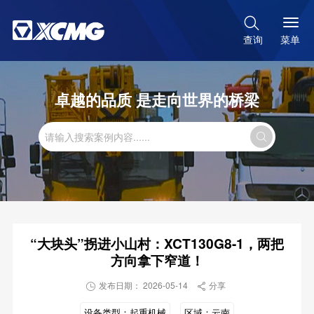

菜单
查询
卓越的品质 是走向世界的桥梁

“大块头”拐进小山村：XCT130G8-1，两把
方向拿下窄道！
发布日期： 2026-05-14
分享


设备类型：
起重机械
区域：
云南