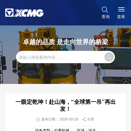

菜单
查询
卓越的品质 是走向世界的桥梁

一眼定乾坤！赴山海，“全球第一吊”再出
发！
发布日期： 2026-05-25
分享


设备类型：
起重机械
区域：
河北