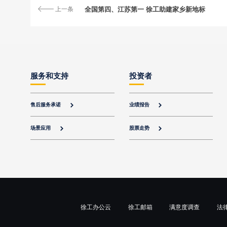
上一条
全国第四、江苏第一 徐工助建家乡新地标
服务和支持
投资者
售后服务承诺
业绩报告


场景应用
股票走势


徐工办公云
徐工邮箱
满意度调查
法