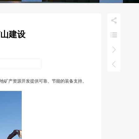

矿山建设



为当地矿产资源开发提供可靠、节能的装备支持。