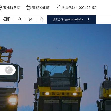
查找服务商
查找经销商
股票代码：000425.SZ





徐工全球站global website



