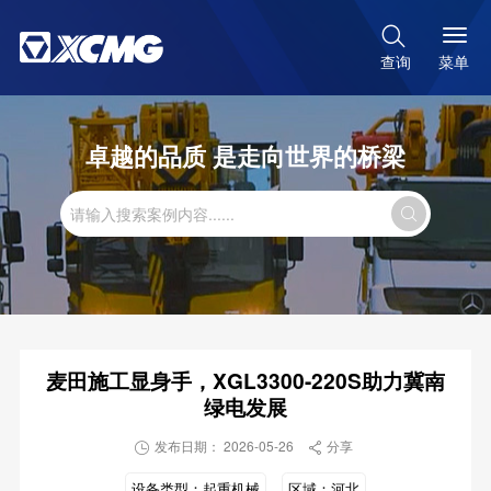

菜单
查询
卓越的品质 是走向世界的桥梁

麦田施工显身手，XGL3300-220S助力冀南
绿电发展
发布日期： 2026-05-26
分享


设备类型：
起重机械
区域：
河北