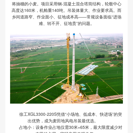
将抽穗的小麦。项目采用钢-混凝土混合塔筒结构，轮毂中心
高度达160米，机舱重140吨。吊装体量大、作业要求高。而
乡间道路窄、作业面小、征地成本高——常规设备面临“进场
难、转不开、征地贵”的问题。
徐工XGL3300-220S凭借“小场地、低成本、快进场”的突
出优势，成为麦田地风电吊装最优选。
占地小：设备作业占地仅需30米×65米，最大限度减少对