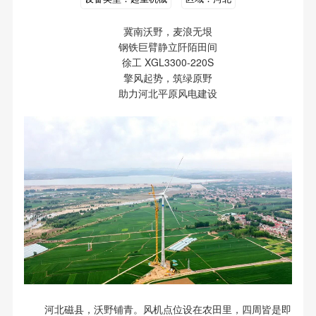
冀南沃野，麦浪无垠
钢铁巨臂静立阡陌田间
徐工 XGL3300-220S
擎风起势，筑绿原野
助力河北平原风电建设
河北磁县，沃野铺青。风机点位设在农田里，四周皆是即