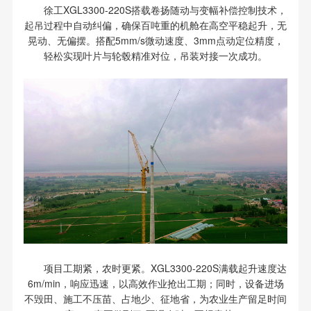
徐工XGL3300-220S搭载卷扬随动与变幅补偿控制技术，
起吊过程中自动纠偏，确保百吨重的机舱在高空平稳起升，无
晃动、无偏摆。搭配5mm/s微动速度、3mm点动定位精度，
轻松实现叶片与轮毂精准对位，吊装对接一次成功。
项目工期紧，农时更紧。XGL3300-220S满载起升速度达
6m/min，响应迅速，以高效作业抢出工期；同时，设备进场
不毁田、施工不压苗、占地少、征地省，为农业生产留足时间