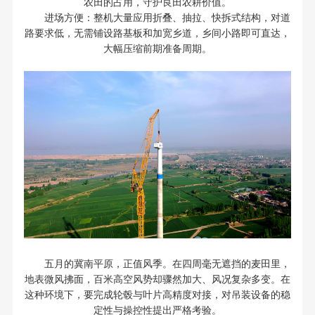
农田的占用，守护良田农耕价值。
进场方便：整机大量应用折叠、抽拉、快拆式结构，对道
路要求低，无需铺设路基板和加宽乡道，乡间小路即可直达，
大幅压缩前期准备周期。
五月的冀南平原，正值风季。在四周毫无遮挡的麦田里，
地表微风拂面，百米高空风势却骤然加大、风况复杂多变。在
这种环境下，要完成轮毂与叶片高精度对接，对吊装设备的稳
定性与操控性提出严格考验。