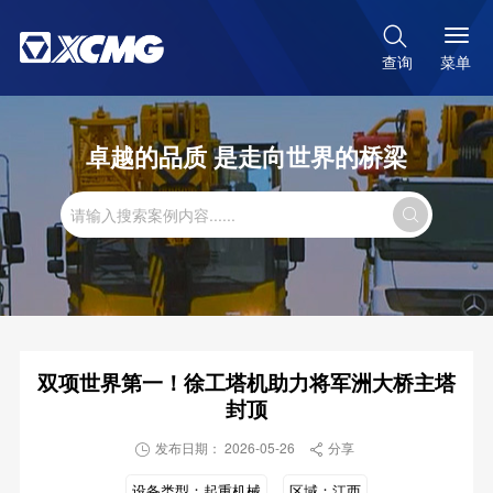

菜单
查询
卓越的品质 是走向世界的桥梁

双项世界第一！徐工塔机助力将军洲大桥主塔
封顶
发布日期： 2026-05-26
分享


设备类型：
起重机械
区域：
江西