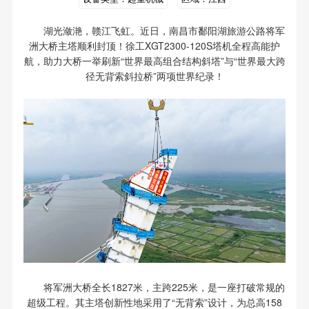
湖光潋滟，赣江飞虹。近日，南昌市鄱阳湖旅游公路将军
洲大桥主塔顺利封顶！徐工XGT2300-120S塔机全程高能护
航，助力大桥一举刷新“世界最高组合结构斜塔”与“世界最大跨
径无背索斜拉桥”两项世界纪录！
将军洲大桥全长1827米，主跨225米，是一座打破常规的
超级工程。其主塔创新性地采用了“无背索”设计，为总高158