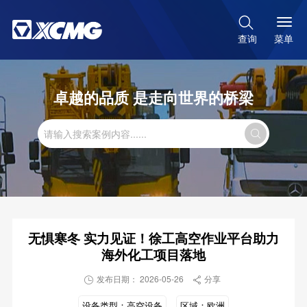

菜单
查询
卓越的品质 是走向世界的桥梁

无惧寒冬 实力见证！徐工高空作业平台助力
海外化工项目落地
发布日期： 2026-05-26
分享


设备类型：
高空设备
区域：
欧洲