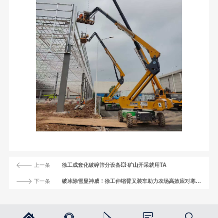
上一条
徐工成套化破碎筛分设备💥 矿山开采就用TA
下一条
破冰除雪显神威！徐工伸缩臂叉装车助力农场高效应对寒冬挑战