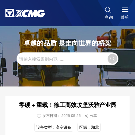

菜单
查询
卓越的品质 是走向世界的桥梁

零碳 + 重载！徐工高效攻坚沃雅产业园
发布日期： 2026-05-26
分享


设备类型：
高空设备
区域：
湖北