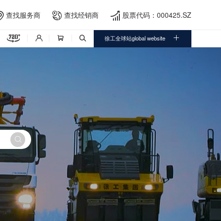
查找服务商
查找经销商
股票代码：000425.SZ





徐工全球站global website



