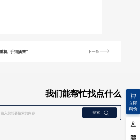
重机“手到擒来”
下一条
我们能帮忙找点什么
立即
询价
搜索
