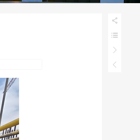



