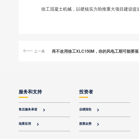
徐工混凝土机械，以硬核实力助推重大项目建设提
上一条
再不改用徐工XLC150M，你的风电工期可能要
服务和支持
投资者
售后服务承诺
业绩报告


场景应用
股票走势

