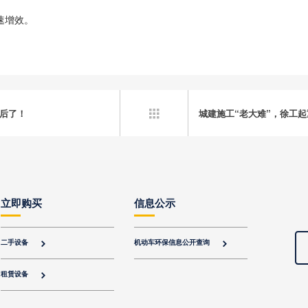
速增效。
落后了！
城建施工“老大难”，徐工起

立即购买
信息公示
二手设备
机动车环保信息公开查询


租赁设备
