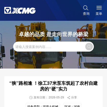

菜单
查询
卓越的品质 是走向世界的桥梁

“狭”路相逢 ！徐工37米泵车筑起了农村自建
房的“硬”实力
发布日期： 2026-05-29
分享


设备类型：
混凝土机械
区域：
河南